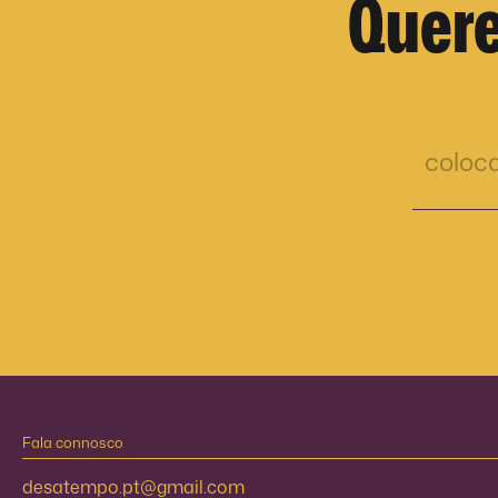
Quere
Fala connosco
desatempo.pt@gmail.com