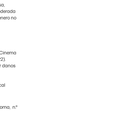
sa,
oderada
énero no
o Cinema
2).
r danos
cal
oma, n.º