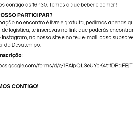
 contigo às 16h30. Temos o que beber e comer !
OSSO PARTICIPAR?
ipação no encontro é livre e gratuita, pedimos apenas qu
 de logística, te inscrevas no link que poderás encontra
 Instagram, no nosso site e no teu e-mail, caso subscre
ter do Desatempo.
inscrição
:
/docs.google.com/forms/d/e/1FAIpQLSeUYcK4t1fDRq
OS CONTIGO!