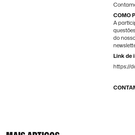
Contamos
COMO P
A partic
questões
do nosso
newslet
Link de 
https:/
CONTAM