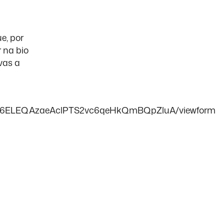
e, por
r na bio
vas a
FEjT6ELEQAzaeAclPTS2vc6qeHkQmBQpZluA/viewform