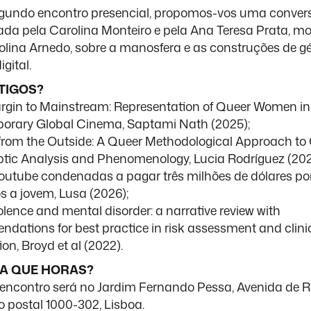
gundo encontro presencial, propomos-vos uma conver
da pela Carolina Monteiro e pela Ana Teresa Prata, m
olina Arnedo, sobre a manosfera e as construções de g
gital.
TIGOS?
gin to Mainstream: Representation of Queer Women in
rary Global Cinema, Saptami Nath (2025);
from the Outside: A Queer Methodological Approach t
tic Analysis and Phenomenology, Lucia Rodríguez (202
outube condenadas a pagar três milhões de dólares po
 a jovem, Lusa (2026);
iolence and mental disorder: a narrative review with
dations for best practice in risk assessment and clini
ion, Broyd et al (2022).
 A QUE HORAS?
encontro será no Jardim Fernando Pessa, Avenida de R
o postal 1000-302, Lisboa.