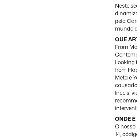
Neste se
dinamiza
pela Car
mundo di
QUE AR
From Mar
Contempo
Looking 
from Hap
Meta e Y
causados
Incels, v
recommen
intervent
ONDE E
O nosso 
14, códig