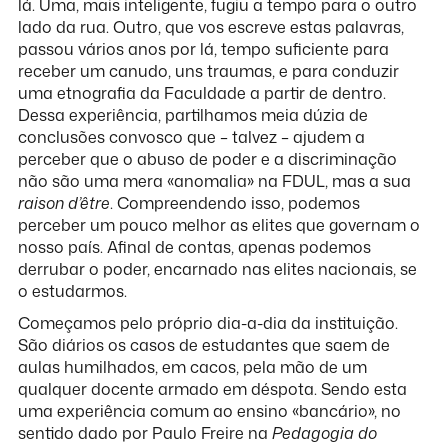
lá. Uma, mais inteligente, fugiu a tempo para o outro
lado da rua. Outro, que vos escreve estas palavras,
passou vários anos por lá, tempo suficiente para
receber um canudo, uns traumas, e para conduzir
uma etnografia da Faculdade a partir de dentro.
Dessa experiência, partilhamos meia dúzia de
conclusões convosco que – talvez – ajudem a
perceber que o abuso de poder e a discriminação
não são uma mera «anomalia» na FDUL, mas a sua
raison d’être
. Compreendendo isso, podemos
perceber um pouco melhor as elites que governam o
nosso país. Afinal de contas, apenas podemos
derrubar o poder, encarnado nas elites nacionais, se
o estudarmos.
Começamos pelo próprio dia-a-dia da instituição.
São diários os casos de estudantes que saem de
aulas humilhados, em cacos, pela mão de um
qualquer docente armado em déspota. Sendo esta
uma experiência comum ao ensino «bancário», no
sentido dado por Paulo Freire na
Pedagogia do