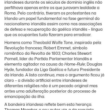
irlandeses durante os séculos de domínio inglês não
perfilhava apenas entre os que juravam lealdade a
Roma. Pelo contrário, tiveram os protestantes na
Irlanda um papel fundamental na fase germinal do
nacionalismo irlandês assim como nas associações
de defesa e recuperação do gaélico irlandês – língua
que os ocupantes tudo fizeram para erradicar.
Homens como Theobald Wolfe Tone, inspirado pela
Revolução francesa; Robert Emmet, símbolo
romântico da Revolta de 1803; Charles Stewart
Parnell, líder do Partido Parlamentar Irlandês e
elemento agitador na causa do
Home
-
Rule
; Douglas
Hyde, fundador da Liga Gaélica e futuro Presidente
da Irlanda. A lista continua, mas o argumento ficou já
claro – a divisão artificial entre irlandeses de
diferentes religiões não é um pecado original mas
antes uma adulteração posterior do processo de
emancipação da ilha.
A bandeira irlandesa reflete bem esta herança.
Thomas Meagher, o seu autor, via-a da seguinte