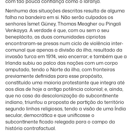
com tão pouca confiança como o laranja.
Nenhuma das situações descritas resulta de alguma
falha na bandeira em si. Não serão culpados os
senhores İsmet Güney, Thomas Meagher ou Pingali
Venkayya. A verdade é que, com ou sem o seu
beneplácito, as duas comunidades cipriotas
encontraram-se presas num ciclo de violência inter-
comunal que apenas a divisão da ilha, resultado da
invasão turca em 1974, veio encerrar; e também que a
Irlanda subiu ao palco das nações com um corpo
amputado, tendo o Norte da ilha, com fronteiras
previamente definidas para esse propósito,
constituído uma maioria protestante que integra até
aos dias de hoje a antiga potência colonial; e, ainda,
que no caso da descolonização do subcontinente
indiano, triunfou a proposta de partição do território
segundo linhas religiosas, tendo a visão de uma Índia
secular, democrática e que unificasse o
subcontinente ficado relegada para o campo da
história contrafactual.