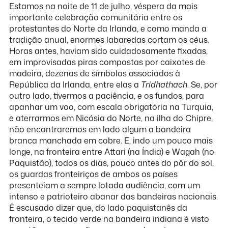
Estamos na noite de 11 de julho, véspera da mais
importante celebração comunitária entre os
protestantes do Norte da Irlanda, e como manda a
tradição anual, enormes labaredas cortam os céus.
Horas antes, haviam sido cuidadosamente fixadas,
em improvisadas piras compostas por caixotes de
madeira, dezenas de símbolos associados à
República da Irlanda, entre elas a
Trídhathach
. Se, por
outro lado, tivermos a paciência, e os fundos, para
apanhar um voo, com escala obrigatória na Turquia,
e aterrarmos em Nicósia do Norte, na ilha do Chipre,
não encontraremos em lado algum a bandeira
branca manchada em cobre. E, indo um pouco mais
longe, na fronteira entre Attari (na Índia) e Wagah (no
Paquistão), todos os dias, pouco antes do pôr do sol,
os guardas fronteiriços de ambos os países
presenteiam a sempre lotada audiência, com um
intenso e patrioteiro abanar das bandeiras nacionais.
É escusado dizer que, do lado paquistanês da
fronteira, o tecido verde na bandeira indiana é visto