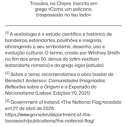
Troodos, no Chipre. Inscrito em
grego «Como um pelicano,
traspassado no teu lado»
[1]
A vexilologia é o estudo científico e histórico de
bandeiras, estandartes, pavilhões e insígnias,
abrangendo o seu simbolismo, desenho, uso e
evolução cultural. O termo, criado por Whitney Smith
no fim dos anos 50, deriva do latim
vexillum
(estandarte romano) e do grego
logia
(estudo).
[2]
Sobre o tema, recomendamos a obra basilar de
Benedict Anderson:
Comunidades Imaginadas:
Reflexões sobre a Origem e a Expansão do
Nacionalismo
(Lisboa: Edições 70, 2021).
[3]
Government of Ireland, «The National Flag,»acedido
em 27 de abril de 2026,
https://www.gov.ie/en/department-of-the-
taoiseach/publications/the-national-flag/.