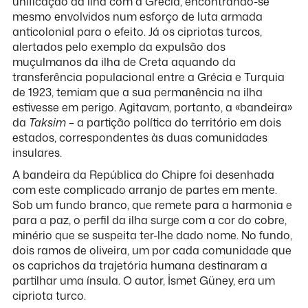
unificação da ilha com a Grécia, encontrando-se
mesmo envolvidos num esforço de luta armada
anticolonial para o efeito. Já os cipriotas turcos,
alertados pelo exemplo da expulsão dos
muçulmanos da ilha de Creta aquando da
transferência populacional entre a Grécia e Turquia
de 1923, temiam que a sua permanência na ilha
estivesse em perigo. Agitavam, portanto, a «bandeira»
da
Taksim
– a partição política do território em dois
estados, correspondentes às duas comunidades
insulares.
A bandeira da República do Chipre foi desenhada
com este complicado arranjo de partes em mente.
Sob um fundo branco, que remete para a harmonia e
para a paz, o perfil da ilha surge com a cor do cobre,
minério que se suspeita ter-lhe dado nome. No fundo,
dois ramos de oliveira, um por cada comunidade que
os caprichos da trajetória humana destinaram a
partilhar uma ínsula. O autor, İsmet Güney, era um
cipriota turco.