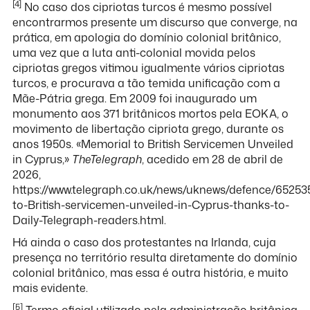
[4]
No caso dos cipriotas turcos é mesmo possível
encontrarmos presente um discurso que converge, na
prática, em apologia do domínio colonial britânico,
uma vez que a luta anti-colonial movida pelos
cipriotas gregos vitimou igualmente vários cipriotas
turcos, e procurava a tão temida unificação com a
Mãe-Pátria grega. Em 2009 foi inaugurado um
monumento aos 371 britânicos mortos pela EOKA, o
movimento de libertação cipriota grego, durante os
anos 1950s. «Memorial to British Servicemen Unveiled
in Cyprus,»
TheTelegraph
, acedido em 28 de abril de
2026,
https://www.telegraph.co.uk/news/uknews/defence/65253
to-British-servicemen-unveiled-in-Cyprus-thanks-to-
Daily-Telegraph-readers.html.
Há ainda o caso dos protestantes na Irlanda, cuja
presença no território resulta diretamente do domínio
colonial britânico, mas essa é outra história, e muito
mais evidente.
[5]
Termo oficial utilizado pela administração britânica