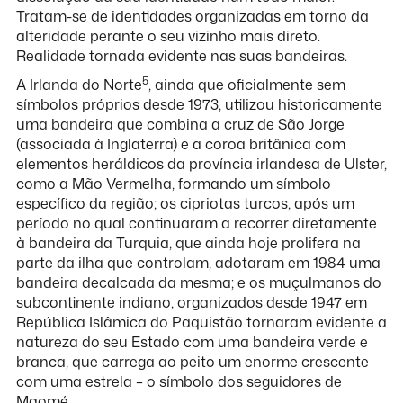
Tratam-se de identidades organizadas em torno da
alteridade perante o seu vizinho mais direto.
Realidade tornada evidente nas suas bandeiras.
5
A Irlanda do Norte
, ainda que oficialmente sem
símbolos próprios desde 1973, utilizou historicamente
uma bandeira que combina a cruz de São Jorge
(associada à Inglaterra) e a coroa britânica com
elementos heráldicos da província irlandesa de Ulster,
como a Mão Vermelha, formando um símbolo
específico da região; os cipriotas turcos, após um
período no qual continuaram a recorrer diretamente
à bandeira da Turquia, que ainda hoje prolifera na
parte da ilha que controlam, adotaram em 1984 uma
bandeira decalcada da mesma; e os muçulmanos do
subcontinente indiano, organizados desde 1947 em
República Islâmica do Paquistão tornaram evidente a
natureza do seu Estado com uma bandeira verde e
branca, que carrega ao peito um enorme crescente
com uma estrela – o símbolo dos seguidores de
Maomé.