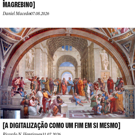
MAGREBINO]
Daniel Macedo
07.08.2026
[A DIGITALIZAÇÃO COMO UM FIM EM SI MESMO]
Ricardo N. Henriques
31.07.2026