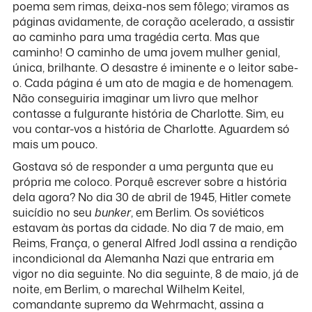
poema sem rimas, deixa-nos sem fôlego; viramos as
páginas avidamente, de coração acelerado, a assistir
ao caminho para uma tragédia certa. Mas que
caminho! O caminho de uma jovem mulher genial,
única, brilhante. O desastre é iminente e o leitor sabe-
o. Cada página é um ato de magia e de homenagem.
Não conseguiria imaginar um livro que melhor
contasse a fulgurante história de Charlotte. Sim, eu
vou contar-vos a história de Charlotte. Aguardem só
mais um pouco.
Gostava só de responder a uma pergunta que eu
própria me coloco. Porquê escrever sobre a história
dela agora? No dia 30 de abril de 1945, Hitler comete
suicídio no seu
bunker
, em Berlim. Os soviéticos
estavam às portas da cidade. No dia 7 de maio, em
Reims, França, o general Alfred Jodl assina a rendição
incondicional da Alemanha Nazi que entraria em
vigor no dia seguinte. No dia seguinte, 8 de maio, já de
noite, em Berlim, o marechal Wilhelm Keitel,
comandante supremo da Wehrmacht, assina a