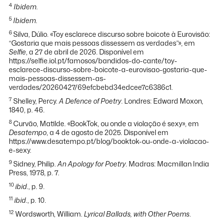
4
Ibidem
.
5
Ibidem
.
6
Silva, Dúlio. «Toy esclarece discurso sobre boicote à Eurovisão:
“Gostaria que mais pessoas dissessem as verdades”», em
Selfie
, a 27 de abril de 2026. Disponível em
https://selfie.iol.pt/famosos/bandidos-do-cante/toy-
esclarece-discurso-sobre-boicote-a-eurovisao-gostaria-que-
mais-pessoas-dissessem-as-
verdades/20260427/69efcbebd34edcee7c6386c1.
7
Shelley, Percy.
A Defence of Poetry
. Londres: Edward Moxon,
1840, p. 46.
8
Curvão, Matilde. «BookTok, ou onde a violação é sexy», em
Desatempo
, a 4 de agosto de 2025. Disponível em
https://www.desatempo.pt/blog/booktok-ou-onde-a-violacao-
e-sexy.
9
Sidney, Philip.
An Apology for Poetry
. Madras: Macmillan India
Press, 1978, p. 7.
10
ibid
., p. 9.
11
ibid
., p. 10.
12
Wordsworth, William.
Lyrical Ballads, with Other Poems
.