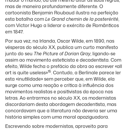
mudar o mundo, ou até mesmo ditar as suas regras,
mas de maneira profundamente diferente. O
cartoonista Benjamin Roubaud ilustra na perfeição
esta batalha com
Le Grand chemin de la posterérité
,
com Victor Hugo a liderar o exército de Românticos
em 1847.
Por sua vez, na Irlanda, Oscar Wilde, em 1890, nas
vésperas do século XX, publica um curto manifesto
junto do seu
The Picture of Dorian Gray
, ligando-se
assim ao movimento esteticista e decadentista. Com
efeito, Wilde fecha o prefácio da obra ao escrever «all
15
art is quite useless»
. Contudo, a Berlinale parece ler
esta «inutilidade» sem perceber que, em Wilde, ela
surge como uma reação e crítica à influência dos
movimentos realistas e positivistas da época nas
letras. Ao entrarmos no século XX, os modernistas
discordariam desta abordagem decadentista, mas
concordavam que a literatura não deveria ser uma
história simples com uma moral apaziguadora.
Escrevendo sobre modernistas, aproveito para