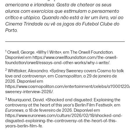
americana e irlandesa. Gosta de chatear os seus
alunos com exercícios que estimulam o pensamento
crítico e utópico. Quando não está a ler um livro, vai ao
Cinema Trindade ou vê os jogos do Futebol Clube do
Porto.
1
Orwell, George. «Why I Write», em The Orwell Foundation.
Disponível em https://www.orwellfoundation.com/the-orwell-
foundation/orwell/essays-and-other-works/why-i-write/.
2
Whittaker, Alexandra. «Sydney Sweeney covers Cosmo to talk
love and controversy», em
Cosmopolitan
, a 29 de janeiro de
2026. Disponível em
https://www.cosmopolitan.com/entertainment/celebs/a70001220
sweeney-interview-2026/.
3
Mouriquand, David. «Shocked and disgusted: Explaining the
controversy at the heart of this year’s Berlin Film Festival», em
Euronews
, a 18 de fevereiro de 2026. Disponível em
https://www.euronews.com/culture/2026/02/18/shocked-and-
disgusted-explaining-the-controversy-at-the-heart-of-this-
years-berlin-film-fe.