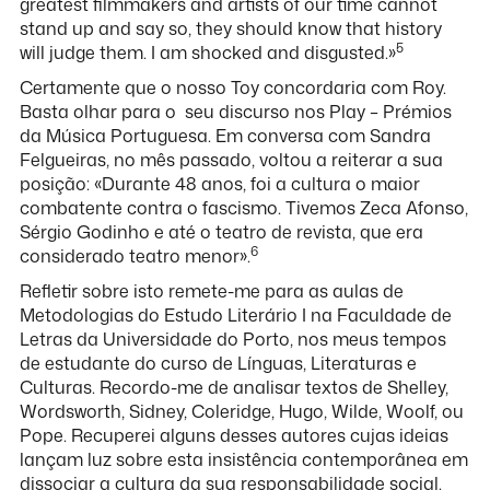
greatest filmmakers and artists of our time cannot
stand up and say so, they should know that history
5
will judge them. I am shocked and disgusted.»
Certamente que o nosso Toy concordaria com Roy.
Basta olhar para o seu discurso nos Play – Prémios
da Música Portuguesa. Em conversa com Sandra
Felgueiras, no mês passado, voltou a reiterar a sua
posição: «Durante 48 anos, foi a cultura o maior
combatente contra o fascismo. Tivemos Zeca Afonso,
Sérgio Godinho e até o teatro de revista, que era
6
considerado teatro menor».
Refletir sobre isto remete-me para as aulas de
Metodologias do Estudo Literário I na Faculdade de
Letras da Universidade do Porto, nos meus tempos
de estudante do curso de Línguas, Literaturas e
Culturas. Recordo-me de analisar textos de Shelley,
Wordsworth, Sidney, Coleridge, Hugo, Wilde, Woolf, ou
Pope. Recuperei alguns desses autores cujas ideias
lançam luz sobre esta insistência contemporânea em
dissociar a cultura da sua responsabilidade social.