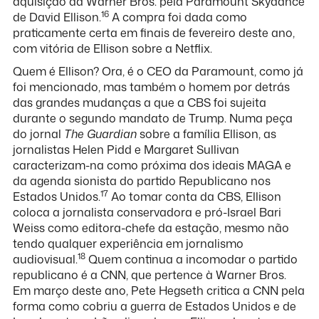
aquisição da Warner Bros. pela Paramount Skydance
16
de David Ellison.
A compra foi dada como
praticamente certa em finais de fevereiro deste ano,
com vitória de Ellison sobre a Netflix.
Quem é Ellison? Ora, é o CEO da Paramount, como já
foi mencionado, mas também o homem por detrás
das grandes mudanças a que a CBS foi sujeita
durante o segundo mandato de Trump. Numa peça
do jornal
The Guardian
sobre a família Ellison, as
jornalistas Helen Pidd e Margaret Sullivan
caracterizam-na como próxima dos ideais MAGA e
da agenda sionista do partido Republicano nos
17
Estados Unidos.
Ao tomar conta da CBS, Ellison
coloca a jornalista conservadora e pró-Israel Bari
Weiss como editora-chefe da estação, mesmo não
tendo qualquer experiência em jornalismo
18
audiovisual.
Quem continua a incomodar o partido
republicano é a CNN, que pertence à Warner Bros.
Em março deste ano, Pete Hegseth critica a CNN pela
forma como cobriu a guerra de Estados Unidos e de