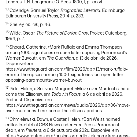
Londres: T.N. Longman e O. Rees, 1800, I, p. xxxvi.
13
Coleridge, Samuel Taylor.
Biographia Literaria
. Edimburgo:
Edinburgh University Press, 2014, p. 233.
14
Shelley,
op. cit.
, p. 46.
15
Wilde, Oscar.
The Picture of Dorian Gray
. Project Gutenberg,
1994, p. 7.
16
Shoard, Catherine. «Mark Ruffalo and Emma Thompson
among 1000 signatories on open letter opposing Paramount’s
Warner Buyout», em
The Guardian
, a 13 de abril de 2026.
Disponível em
https://www.theguardian.com/film/2026/apr/13/mark-ruffalo-
emma-thompson-among-1000-signatories-on-open-letter-
opposing-paramounts-warner-buyout.
17
Pidd, Helen, e Sullivan, Margaret. «Move over Murdochs, here
come the Ellisons», em
Today in Focus
, a 6 de abril de 2026.
Podcast. Disponível em
https://www.theguardian.com/news/audio/2026/apr/06/move-
over-murdochs-here-come-the-ellisons-podcas.
18
Chmielewski, Dawn, e Coster, Helen. «Bari Weiss named
editor-in-chief of CBS News under Free Press-Paramount
deal», em
Reuters
, a 6 de outubro de 2025. Disponível em
https://www.reuters.com/business/media-telecom/free-press-