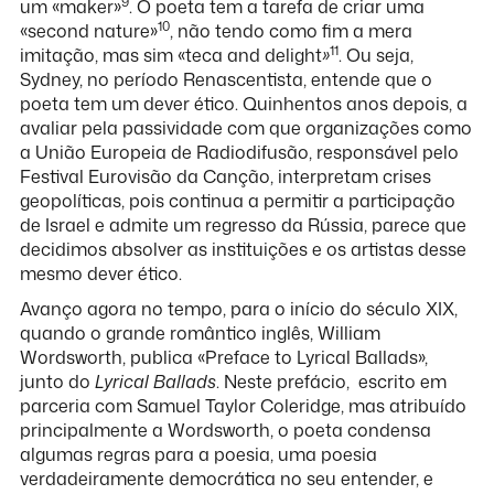
9
um «maker»
. O poeta tem a tarefa de criar uma
10
«second nature»
, não tendo como fim a mera
11
imitação, mas sim «teca and delight
»
. Ou seja,
Sydney, no período Renascentista, entende que o
poeta tem um dever ético. Quinhentos anos depois, a
avaliar pela passividade com que organizações como
a União Europeia de Radiodifusão, responsável pelo
Festival Eurovisão da Canção, interpretam crises
geopolíticas, pois continua a permitir a participação
de Israel e admite um regresso da Rússia, parece que
decidimos absolver as instituições e os artistas desse
mesmo dever ético.
Avanço agora no tempo, para o início do século XIX,
quando o grande romântico inglês, William
Wordsworth, publica «Preface to Lyrical Ballads»,
junto do
Lyrical Ballads
. Neste prefácio, escrito em
parceria com Samuel Taylor Coleridge, mas atribuído
principalmente a Wordsworth, o poeta condensa
algumas regras para a poesia, uma poesia
verdadeiramente democrática no seu entender, e