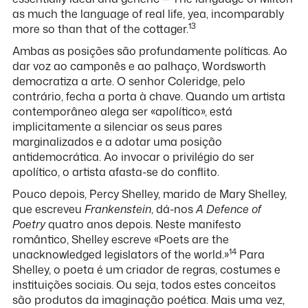
as much the language of real life, yea, incomparably
13
more so than that of the cottager.
Ambas as posições são profundamente políticas. Ao
dar voz ao camponês e ao palhaço, Wordsworth
democratiza a arte. O senhor Coleridge, pelo
contrário, fecha a porta à chave. Quando um artista
contemporâneo alega ser «apolítico», está
implicitamente a silenciar os seus pares
marginalizados e a adotar uma posição
antidemocrática. Ao invocar o privilégio do ser
apolítico, o artista afasta-se do conflito.
Pouco depois, Percy Shelley, marido de Mary Shelley,
que escreveu
Frankenstein
, dá-nos
A Defence of
Poetry
quatro anos depois. Neste manifesto
romântico, Shelley escreve «Poets are the
14
unacknowledged legislators of the world.»
Para
Shelley, o poeta é um criador de regras, costumes e
instituições sociais. Ou seja, todos estes conceitos
são produtos da imaginação poética. Mais uma vez,