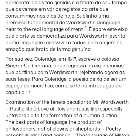
apresenta ideias tão geniais e à frente do seu tempo
que as vemos em vários registos da arte que
consumimos nos dias de hoje. Sublinho uma
premissa fundamental de Wordsworth: «language
12
near to the real language of men»
. É sobre este eixo
que a arte se democratiza para Wordsworth: escrita
numa linguagem acessível a todos, com origem na
emoção que brota de forma genuína.
Por sua vez, Coleridge, em 1817, escreve o colosso
Biographia Literaria
, onde regressa às experiências
que partilhou com Wordsworth, rejeitando agora as
suas teses. Para Coleridge, a poesia deixa de ser um
espaço democrático, como se lê na introdução ao
capítulo 17:
Examination of the tenets peculiar to Mr. Wordsworth
— Rustic life (above all, low and rustic life) especially
unfavorable to the formation of a human diction —
The best parts of language the product of
philosophers, not of clowns or shepherds — Poetry
essentially ideal and generic — The language of Milton