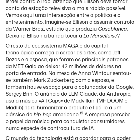
Israel contra o Irão, dizendo que Ellison deve tomar
conta da estação televisiva o mais rápido possível.
Vemos aqui uma intersecção entre a política e o
entretenimento. Imagine-se Ellison a assumir controlo
da Warner Bros., estúdio que produziu
Casablanca
.
Deixaria Ellison a banda tocar a
La Marsellaise
?
O resto do ecossistema MAGA e do capital
tecnológico começa a cercar as artes, como Jeff
Bezos e a esposa, que foram os principais patronos
da MET Gala ao deixar 42 milhões de dólares na
porta de entrada. Na mesa de Anna Wintour sentou-
se também Mark Zuckerberg com a esposa, e
também houve espaço para o cofundador da Google,
Sergey Brin. O anúncio do LLM Claude, da Anthropic,
usa a música «All Caps» de Madvillain (MF DOOM e
Madlib) para humanizar o produto e ligá-lo a um
19
clássico do
hip-hop
americano.
A empresa percebe
o papel da música para conquistar consumidores,
numa espécie de contracultura de IA.
O mundo da tecnologia está a acordar para o poder