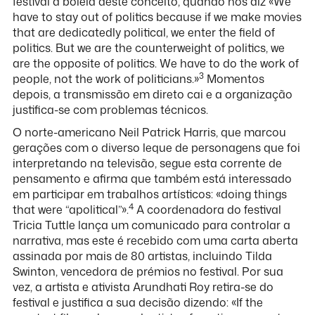
festival à boleia deste conceito, quando nos diz «We
have to stay out of politics because if we make movies
that are dedicatedly political, we enter the field of
politics. But we are the counterweight of politics, we
are the opposite of politics. We have to do the work of
3
people, not the work of politicians.»
Momentos
depois, a transmissão em direto cai e a organização
justifica-se com problemas técnicos.
O norte-americano Neil Patrick Harris, que marcou
gerações com o diverso leque de personagens que foi
interpretando na televisão, segue esta corrente de
pensamento e afirma que também está interessado
em participar em trabalhos artísticos: «doing things
4
that were “apolitical”».
A coordenadora do festival
Tricia Tuttle lança um comunicado para controlar a
narrativa, mas este é recebido com uma carta aberta
assinada por mais de 80 artistas, incluindo Tilda
Swinton, vencedora de prémios no festival. Por sua
vez, a artista e ativista Arundhati Roy retira-se do
festival e justifica a sua decisão dizendo: «If the